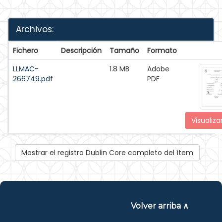
Archivos:
Fichero
Descripción
Tamaño
Formato
LLMAC-
1.8 MB
Adobe
266749.pdf
PDF
Visualiza
Mostrar el registro Dublin Core completo del ítem
Volver arriba ∧