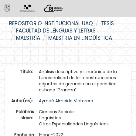
Skip
REPOSITORIO INSTITUCIONAL UAQ
TESIS
navigation
FACULTAD DE LENGUAS Y LETRAS
MAESTRÍA
MAESTRÍA EN LINGÜÍSTICA
Título:
Análisis descriptivo y sincrónico de la
funcionalidad de las construcciones
adjuntas de gerundio en el periódico
cubano 'Granma'
Autor(es):
Aymeé Almeida Victorero
Palabras
Ciencias Sociales
clave:
Lingüística
Otras Especialidades Lingüísticas
Fecha de
1-ene-2022