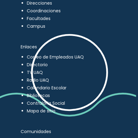
Direcciones
Coordinaciones
Facultades
Campus
Enlaces
Correo de Empleados UAQ
Directorio
TV UAQ
Radio UAQ
Calendario Escolar
Bibliotecas
Contraloría Social
Mapa de sitio
Comunidades