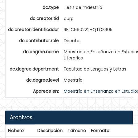
dc.type
Tesis de maestría
dc.creator.tid
curp
dc.creator.identificador
REJC960222HQTCSR05
dc.contributor.role
Director
dc.degree.name
Maestría en Enseñanza en Estudio
Literarios
dc.degree.department
Facultad de Lenguas y Letras
dc.degree.level
Maestría
Aparece en:
Maestría en Enseñanza en Estudios 
Archivos:
Fichero
Descripción
Tamaño
Formato