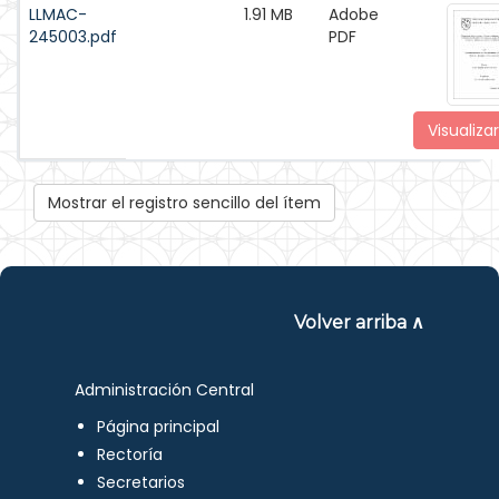
LLMAC-
1.91 MB
Adobe
245003.pdf
PDF
Visualizar
Mostrar el registro sencillo del ítem
Volver arriba ∧
Administración Central
Página principal
Rectoría
Secretarios