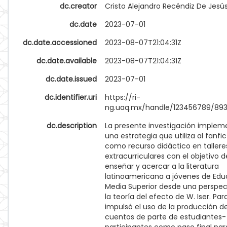
dc.creator
Cristo Alejandro Recéndiz De Jesú
dc.date
2023-07-01
dc.date.accessioned
2023-08-07T21:04:31Z
dc.date.available
2023-08-07T21:04:31Z
dc.date.issued
2023-07-01
dc.identifier.uri
https://ri-
ng.uaq.mx/handle/123456789/89
dc.description
La presente investigación implem
una estrategia que utiliza al fanfic
como recurso didáctico en tallere
extracurriculares con el objetivo d
enseñar y acercar a la literatura
latinoamericana a jóvenes de Edu
Media Superior desde una perspec
la teoría del efecto de W. Iser. Para
impulsó el uso de la producción d
cuentos de parte de estudiantes-