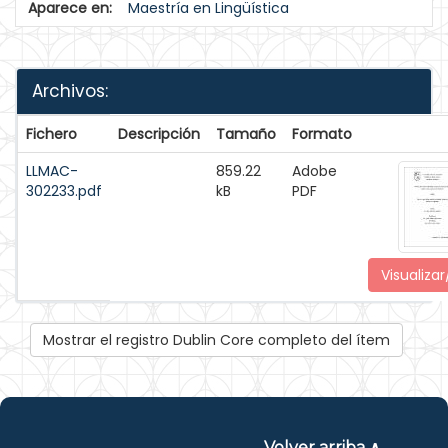
Aparece en:
Maestría en Lingüística
Archivos:
Fichero
Descripción
Tamaño
Formato
LLMAC-
859.22
Adobe
302233.pdf
kB
PDF
Visualizar
Mostrar el registro Dublin Core completo del ítem
Volver arriba ∧