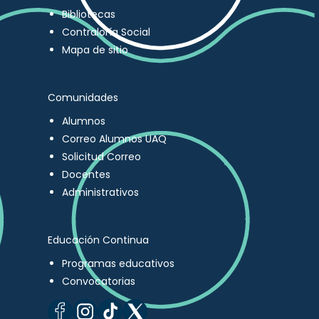
Bibliotecas
Contraloría Social
Mapa de sitio
Comunidades
Alumnos
Correo Alumnos UAQ
Solicitud Correo
Docentes
Administrativos
Educación Continua
Programas educativos
Convocatorias