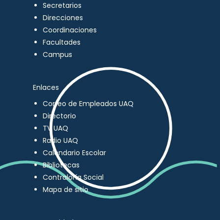
Secretarios
Direcciones
Coordinaciones
Facultades
Campus
Enlaces
Correo de Empleados UAQ
Directorio
TV UAQ
Radio UAQ
Calendario Escolar
Bibliotecas
Contraloría Social
Mapa de sitio