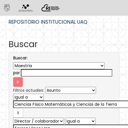
Skip
REPOSITORIO INSTITUCIONAL UAQ
navigation
Buscar
Buscar:
por
Filtros actuales: