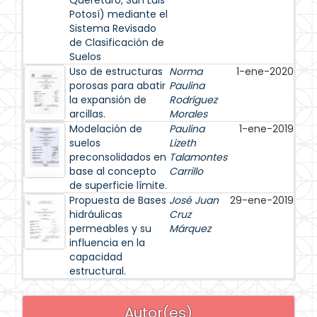
Querétaro, San Luis
Potosí) mediante el
Sistema Revisado
de Clasificación de
Suelos
Uso de estructuras
Norma
1-ene-2020
porosas para abatir
Paulina
la expansión de
Rodríguez
arcillas.
Morales
Modelación de
Paulina
1-ene-2019
suelos
Lizeth
preconsolidados en
Talamontes
base al concepto
Carrillo
de superficie límite.
Propuesta de Bases
José Juan
29-ene-2019
hidráulicas
Cruz
permeables y su
Márquez
influencia en la
capacidad
estructural.
Autor(es)