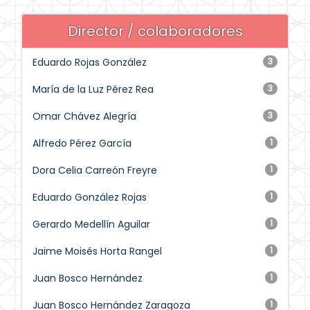
Director / colaboradores
Eduardo Rojas González
3
María de la Luz Pérez Rea
3
Omar Chávez Alegría
3
Alfredo Pérez García
1
Dora Celia Carreón Freyre
1
Eduardo González Rojas
1
Gerardo Medellín Aguilar
1
Jaime Moisés Horta Rangel
1
Juan Bosco Hernández
1
Juan Bosco Hernández Zaragoza
1