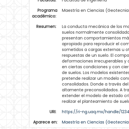
Facultad:
Facultad de Ingeniería
Programa
Maestría en Ciencias (Geotecnia
académico:
Resumen:
La conducta mecánica de los mat
suelos normalmente consolidados
presentan comportamientos más c
apropiado para reproducir el com
sometidos a cargas externas u o
respuestas de un suelo. El comp
deformaciones irrecuperables y d
en ciertas condiciones y con cie
de suelos. Los modelos existente
pretende realizar un modelo cons
consolidados. Donde a través del
altamente preconsolidados. A tra
extender el modelo de estado crí
realizar el planteamiento de suel
URI:
https://ri-ng.uaq.mx/handle/12
Aparece en:
Maestría en Ciencias (Geotecnia