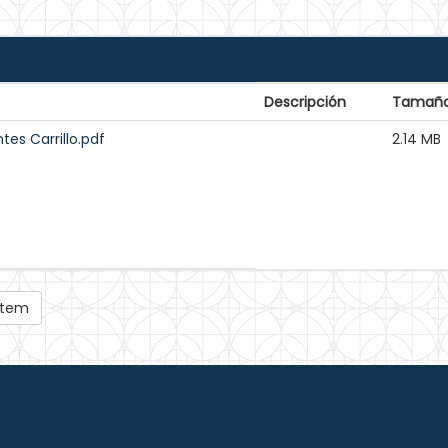
Descripción
Tamañ
es Carrillo.pdf
2.14 MB
 ítem