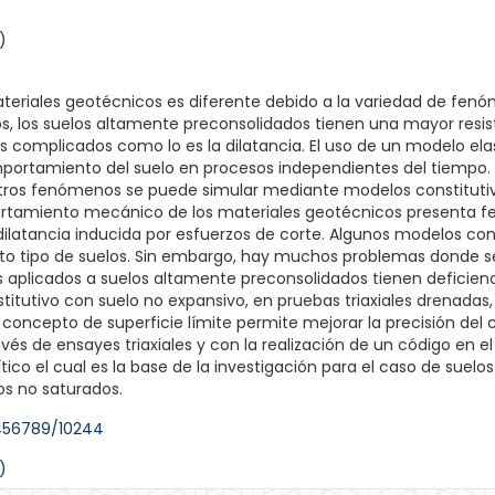
)
eriales geotécnicos es diferente debido a la variedad de fenóm
, los suelos altamente preconsolidados tienen una mayor resis
omplicados como lo es la dilatancia. El uso de un modelo ela
portamiento del suelo en procesos independientes del tiempo. 
tros fenómenos se puede simular mediante modelos constitutivo
ortamiento mecánico de los materiales geotécnicos presenta f
ilatancia inducida por esfuerzos de corte. Algunos modelos cons
rto tipo de suelos. Sin embargo, hay muchos problemas donde se 
s aplicados a suelos altamente preconsolidados tienen deficienc
titutivo con suelo no expansivo, en pruebas triaxiales drenada
 concepto de superficie límite permite mejorar la precisión de
vés de ensayes triaxiales y con la realización de un código en e
tico el cual es la base de la investigación para el caso de sue
os no saturados.
3456789/10244
)