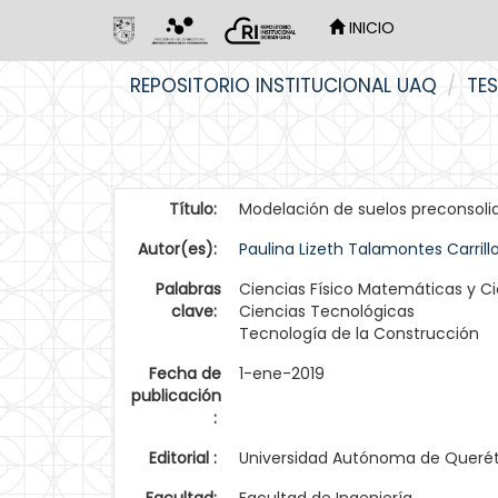
INICIO
Skip
REPOSITORIO INSTITUCIONAL UAQ
TES
navigation
Título:
Modelación de suelos preconsolid
Autor(es):
Paulina Lizeth Talamontes Carrill
Palabras
Ciencias Físico Matemáticas y Cie
clave:
Ciencias Tecnológicas
Tecnología de la Construcción
Fecha de
1-ene-2019
publicación
:
Editorial :
Universidad Autónoma de Queré