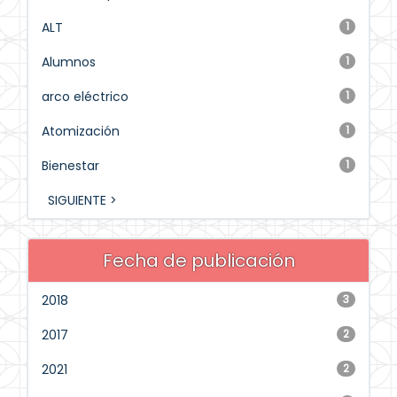
ALT
1
Alumnos
1
arco eléctrico
1
Atomización
1
Bienestar
1
SIGUIENTE >
Fecha de publicación
2018
3
2017
2
2021
2