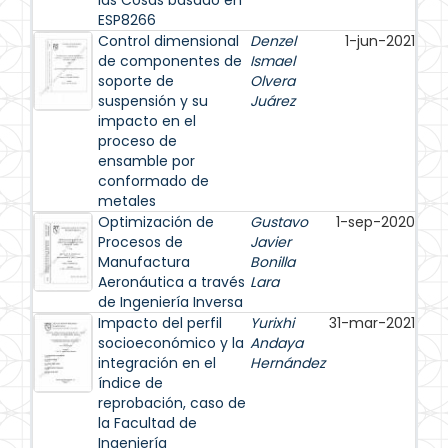
las Cosas basado en
ESP8266
Control dimensional
Denzel
1-jun-2021
de componentes de
Ismael
soporte de
Olvera
suspensión y su
Juárez
impacto en el
proceso de
ensamble por
conformado de
metales
Optimización de
Gustavo
1-sep-2020
Procesos de
Javier
Manufactura
Bonilla
Aeronáutica a través
Lara
de Ingeniería Inversa
Impacto del perfil
Yurixhi
31-mar-2021
socioeconómico y la
Andaya
integración en el
Hernández
índice de
reprobación, caso de
la Facultad de
Ingeniería