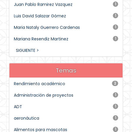
Juan Pablo Ramirez Vazquez
1
Luis David Salazar Gómez
1
Maria Nataly Guerrero Cardenas
1
Mariana Resendiz Martinez
1
SIGUIENTE >
Temas
Rendimiento académico
2
Administración de proyectos
1
ADT
1
aeronáutica
1
Alimentos para mascotas
1