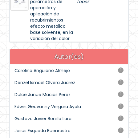
parámetros de
Lopez
operación y
aplicación de
recubrimientos
efecto metálico
base solvente, en la
variación del color
Autor(es)
Carolina Anguiano Almejo
1
Denzel Ismael Olvera Juárez
1
Dulce Junue Macias Perez
1
Edwin Geovanny Vergara Ayala
1
Gustavo Javier Bonilla Lara
1
Jesus Esqueda Buenrostro
1