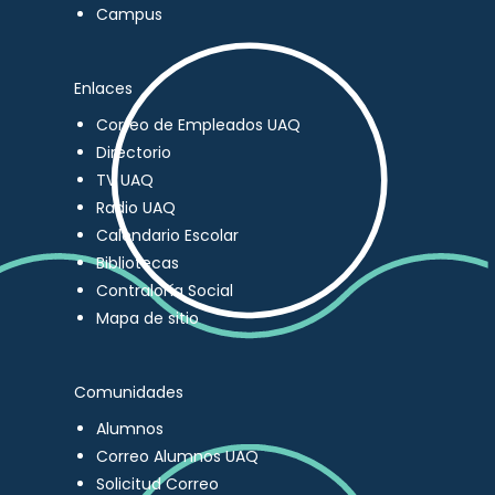
Campus
Enlaces
Correo de Empleados UAQ
Directorio
TV UAQ
Radio UAQ
Calendario Escolar
Bibliotecas
Contraloría Social
Mapa de sitio
Comunidades
Alumnos
Correo Alumnos UAQ
Solicitud Correo