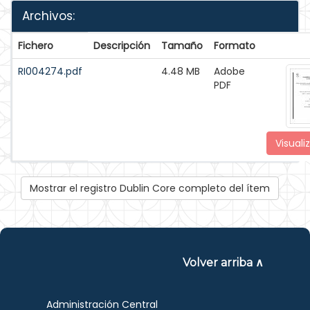
Archivos:
Fichero
Descripción
Tamaño
Formato
RI004274.pdf
4.48 MB
Adobe
PDF
Visuali
Mostrar el registro Dublin Core completo del ítem
Volver arriba ∧
Administración Central