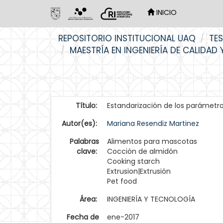
INICIO
Skip
REPOSITORIO INSTITUCIONAL UAQ
TES
navigation
MAESTRÍA EN INGENIERÍA DE CALIDAD
Título:
Estandarización de los parámetr
Autor(es):
Mariana Resendiz Martinez
Palabras
Alimentos para mascotas
clave:
Cocción de almidón
Cooking starch
Extrusion|Extrusión
Pet food
Área:
INGENIERÍA Y TECNOLOGÍA
Fecha de
ene-2017