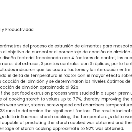
d y Productividad
 parámetros del proceso de extrusión de alimentos para mascot
 el objetivo de aumentar el porcentaje de cocción de almidón 
n diseño factorial fraccionado con 4 factores de control, los cu
aras del extrusor; 3 puntos centrales con 3 réplicas, por lo tant
esultados indicaron que los cuatro factores y la interacción entr
endo el delta de temperatura el factor con el mayor efecto sob
cocción del almidón y se determinaron los niveles óptimos de los
cocción de almidón aproximado al 92%.
of the pet food extrusion process were studied in a super-premi
 of cooking starch to values up to 77%, thereby improving the qu
hich were water, steam, screw speed and chambers temperature¿s
al 33 runs to determine the significant factors. The results indica
delta influences starch cooking, the temperature¿s delta was 
capable of predicting the starch cooked was obtained and the 
centage of starch cooking approximate to 92% was obtained.