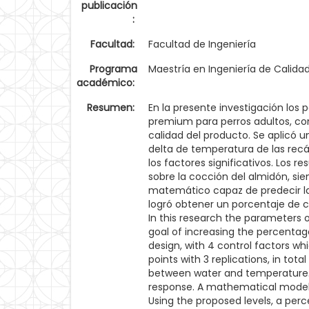
publicación
:
Facultad:
Facultad de Ingeniería
Programa
Maestría en Ingeniería de Calida
académico:
Resumen:
En la presente investigación los
premium para perros adultos, con
calidad del producto. Se aplicó u
delta de temperatura de las recám
los factores significativos. Los r
sobre la cocción del almidón, si
matemático capaz de predecir la 
logró obtener un porcentaje de 
In this research the parameters 
goal of increasing the percentage
design, with 4 control factors w
points with 3 replications, in tot
between water and temperature¿s 
response. A mathematical model 
Using the proposed levels, a per