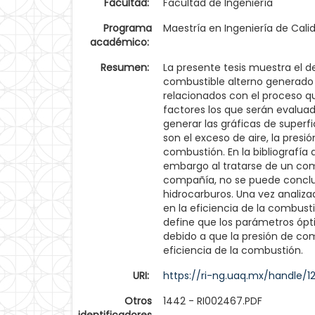
Facultad:
Facultad de Ingeniería
Programa
Maestría en Ingeniería de Cali
académico:
Resumen:
La presente tesis muestra el 
combustible alterno generado 
relacionados con el proceso qu
factores los que serán evaluad
generar las gráficas de superf
son el exceso de aire, la pres
combustión. En la bibliografí
embargo al tratarse de un comb
compañía, no se puede conclu
hidrocarburos. Una vez analizad
en la eficiencia de la combust
define que los parámetros ópt
debido a que la presión de comb
eficiencia de la combustión.
URI:
https://ri-ng.uaq.mx/handle/
Otros
1442 - RI002467.PDF