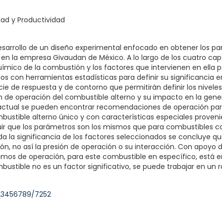
dad y Productividad
desarrollo de un diseño experimental enfocado en obtener los 
en la empresa Givaudan de México. A lo largo de los cuatro cap
ímico de la combustión y los factores que intervienen en ella 
os con herramientas estadísticas para definir su significancia
icie de respuesta y de contorno que permitirán definir los nivel
ión de operación del combustible alterno y su impacto en la gen
a actual se pueden encontrar recomendaciones de operación para
ustible alterno único y con características especiales provenie
ir que los parámetros son los mismos que para combustibles c
a la significancia de los factores seleccionados se concluye que:
ión, no así la presión de operación o su interacción. Con apoyo d
imos de operación, para este combustible en específico, está e
ustible no es un factor significativo, se puede trabajar en un ran
123456789/7252