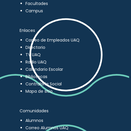
Facultades
Campus
Enlaces
Correo de Empleados UAQ
Directorio
TV UAQ
Radio UAQ
Calendario Escolar
Bibliotecas
Contraloría Social
Mapa de sitio
Comunidades
Alumnos
Correo Alumnos UAQ