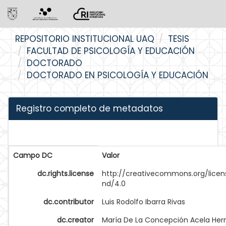
Skip
REPOSITORIO INSTITUCIONAL UAQ
TESIS
navigation
FACULTAD DE PSICOLOGÍA Y EDUCACIÓN
DOCTORADO
DOCTORADO EN PSICOLOGÍA Y EDUCACIÓN
Registro completo de metadatos
Campo DC
Valor
dc.rights.license
http://creativecommons.org/licen
nd/4.0
dc.contributor
Luis Rodolfo Ibarra Rivas
dc.creator
María De La Concepción Acela He