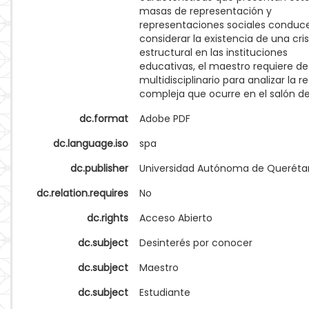
masas de representación y
representaciones sociales conduc
considerar la existencia de una cris
estructural en las instituciones
educativas, el maestro requiere d
multidisciplinario para analizar la r
compleja que ocurre en el salón de
dc.format
Adobe PDF
dc.language.iso
spa
dc.publisher
Universidad Autónoma de Queréta
dc.relation.requires
No
dc.rights
Acceso Abierto
dc.subject
Desinterés por conocer
dc.subject
Maestro
dc.subject
Estudiante