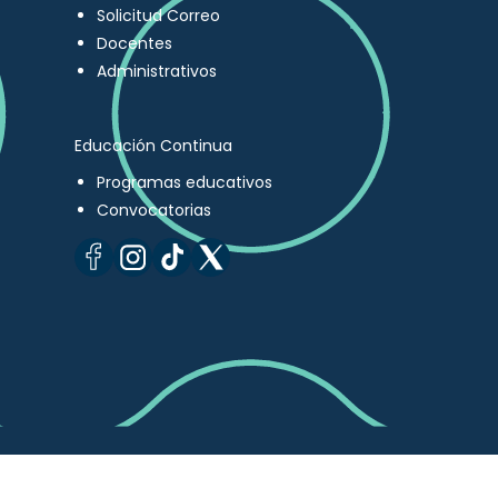
Solicitud Correo
Docentes
Administrativos
Educación Continua
Programas educativos
Convocatorias