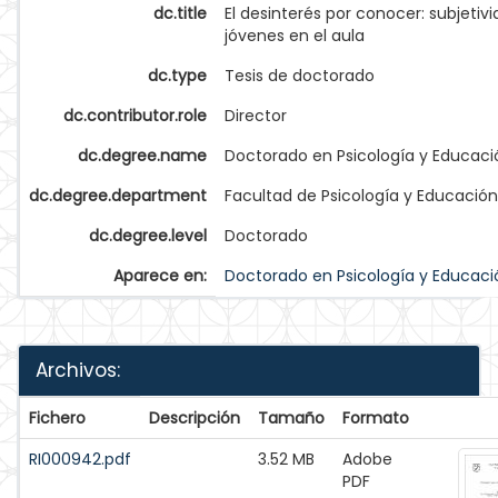
dc.title
El desinterés por conocer: subjetiv
jóvenes en el aula
dc.type
Tesis de doctorado
dc.contributor.role
Director
dc.degree.name
Doctorado en Psicología y Educaci
dc.degree.department
Facultad de Psicología y Educación
dc.degree.level
Doctorado
Aparece en:
Doctorado en Psicología y Educaci
Archivos:
Fichero
Descripción
Tamaño
Formato
RI000942.pdf
3.52 MB
Adobe
PDF