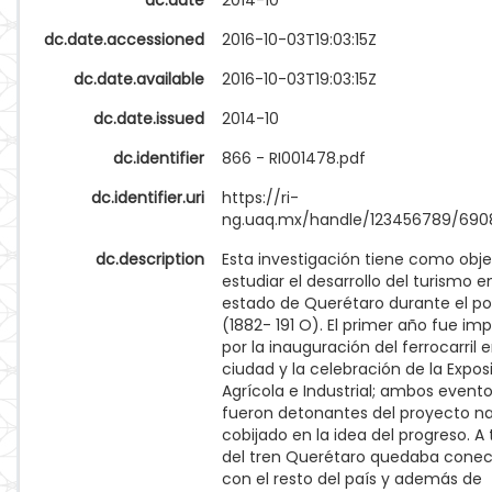
dc.date
2014-10
dc.date.accessioned
2016-10-03T19:03:15Z
dc.date.available
2016-10-03T19:03:15Z
dc.date.issued
2014-10
dc.identifier
866 - RI001478.pdf
dc.identifier.uri
https://ri-
ng.uaq.mx/handle/123456789/690
dc.description
Esta investigación tiene como obje
estudiar el desarrollo del turismo e
estado de Querétaro durante el por
(1882- 191 O). El primer año fue im
por la inauguración del ferrocarril 
ciudad y la celebración de la Expos
Agrícola e Industrial; ambos event
fueron detonantes del proyecto na
cobijado en la idea del progreso. A 
del tren Querétaro quedaba cone
con el resto del país y además de