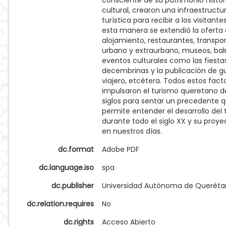
consciente de su patrimonio histór
cultural, crearon una infraestructu
turística para recibir a los visitante
esta manera se extendió la oferta
alojamiento, restaurantes, transpo
urbano y extraurbano, museos, bal
eventos culturales como las fiesta
decembrinas y la publicación de g
viajero, etcétera. Todos estos fact
impulsaron el turismo queretano d
siglos para sentar un precedente 
permite entender el desarrollo del
durante todo el siglo XX y su proye
en nuestros días.
dc.format
Adobe PDF
dc.language.iso
spa
dc.publisher
Universidad Autónoma de Queréta
dc.relation.requires
No
dc.rights
Acceso Abierto