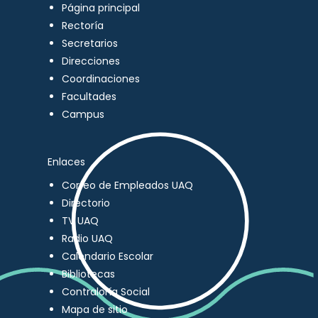
Página principal
Rectoría
Secretarios
Direcciones
Coordinaciones
Facultades
Campus
Enlaces
Correo de Empleados UAQ
Directorio
TV UAQ
Radio UAQ
Calendario Escolar
Bibliotecas
Contraloría Social
Mapa de sitio