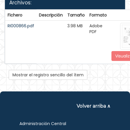
Archivos:
Fichero
Descripción
Tamaño
Formato
RI000866.pdf
3.98 MB
Adobe
PDF
Visualiz
Mostrar el registro sencillo del ítem
Volver arriba ∧
Administración Central