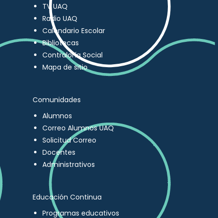
TV UAQ
Radio UAQ
Calendario Escolar
Bibliotecas
Contraloría Social
Mapa de sitio
Comunidades
Alumnos
Correo Alumnos UAQ
Solicitud Correo
Docentes
Administrativos
Educación Continua
Programas educativos