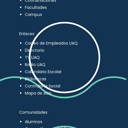
Coordinaciones
Facultades
Campus
Enlaces
Correo de Empleados UAQ
Directorio
TV UAQ
Radio UAQ
Calendario Escolar
Bibliotecas
Contraloría Social
Mapa de sitio
Comunidades
Alumnos