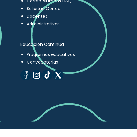
Correo Alumnos UAQ
Solicitud Correo
Docentes
Administrativos
Educación Continua
Programas educativos
Convocatorias