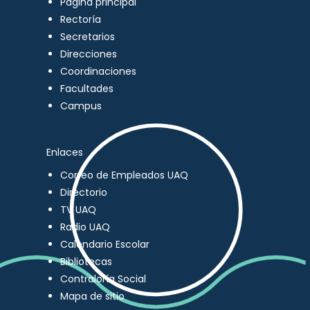
Página principal
Rectoría
Secretarios
Direcciones
Coordinaciones
Facultades
Campus
Enlaces
Correo de Empleados UAQ
Directorio
TV UAQ
Radio UAQ
Calendario Escolar
Bibliotecas
Contraloría Social
Mapa de sitio