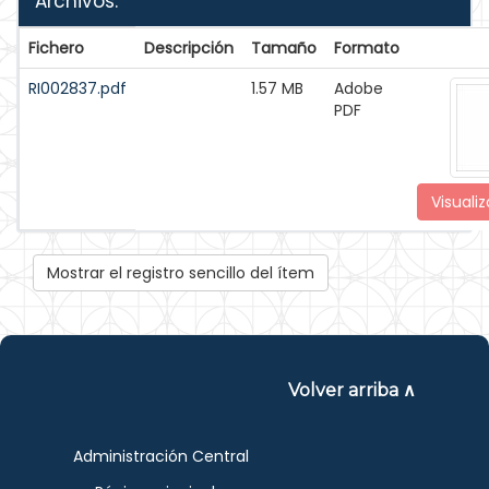
Archivos:
Fichero
Descripción
Tamaño
Formato
RI002837.pdf
1.57 MB
Adobe
PDF
Visualiz
Mostrar el registro sencillo del ítem
Volver arriba ∧
Administración Central