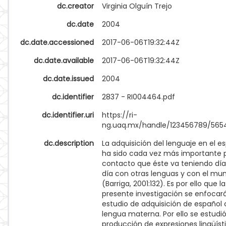
dc.creator
Virginia Olguín Trejo
dc.date
2004
dc.date.accessioned
2017-06-06T19:32:44Z
dc.date.available
2017-06-06T19:32:44Z
dc.date.issued
2004
dc.identifier
2837 - RI004464.pdf
dc.identifier.uri
https://ri-
ng.uaq.mx/handle/123456789/565
dc.description
La adquisición del lenguaje en el e
ha sido cada vez más importante p
contacto que éste va teniendo dí
día con otras lenguas y con el mu
(Barriga, 2001:132). Es por ello que la
presente investigación se enfocará
estudio de adquisición de españo
lengua materna. Por ello se estudió
producción de expresiones lingüíst