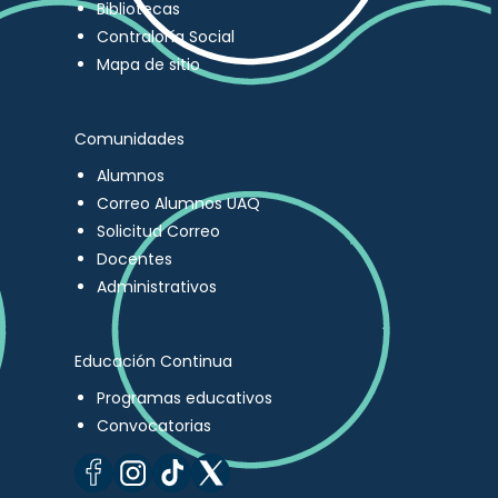
Bibliotecas
Contraloría Social
Mapa de sitio
Comunidades
Alumnos
Correo Alumnos UAQ
Solicitud Correo
Docentes
Administrativos
Educación Continua
Programas educativos
Convocatorias