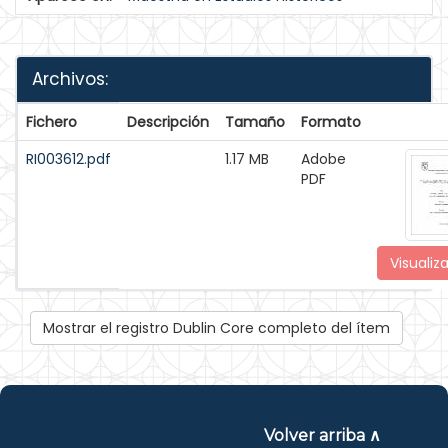
Archivos:
Fichero
Descripción
Tamaño
Formato
RI003612.pdf
1.17 MB
Adobe
PDF
Visualiza
Mostrar el registro Dublin Core completo del ítem
Volver arriba ∧