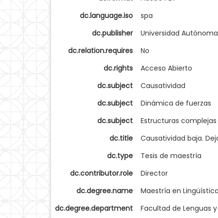
dc.language.iso
spa
dc.publisher
Universidad Autónoma
dc.relation.requires
No
dc.rights
Acceso Abierto
dc.subject
Causatividad
dc.subject
Dinámica de fuerzas
dc.subject
Estructuras complejas
dc.title
Causatividad baja. Dej
dc.type
Tesis de maestría
dc.contributor.role
Director
dc.degree.name
Maestría en Lingüístic
dc.degree.department
Facultad de Lenguas y