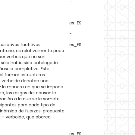
-
-
es_ES
-
usativas factitivas
es_ES
ontrario, es relativamente poca
por verbos que no son
 sólo había sido catalogado
áusula completiva. Este
al formar estructuras
 + verboide denotan una
o y la manera en que se impone
bo, los rasgos del causante
cación a la que se le somete.
cipantes para cada tipo de
Dinámica de fuerzas, propuesto
r + verboide, que abarca
es_ES