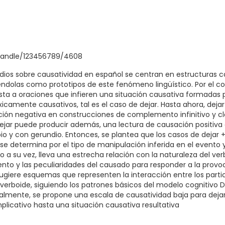
/handle/123456789/4608
dios sobre causatividad en español se centran en estructuras ca
iéndolas como prototipos de este fenómeno lingüístico. Por el c
sta a oraciones que infieren una situación causativa formadas 
camente causativos, tal es el caso de dejar. Hasta ahora, dejar
ón negativa en construcciones de complemento infinitivo y cl
ejar puede producir además, una lectura de causación positiva 
io y con gerundio. Entonces, se plantea que los casos de dejar
 se determina por el tipo de manipulación inferida en el event
o a su vez, lleva una estrecha relación con la naturaleza del ver
nto y las peculiaridades del causado para responder a la provo
sugiere esquemas que representen la interacción entre los parti
 verboide, siguiendo los patrones básicos del modelo cognitivo 
nalmente, se propone una escala de causatividad baja para deja
licativo hasta una situación causativa resultativa