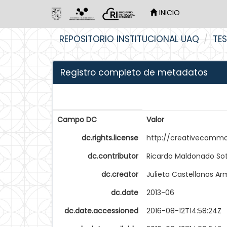
INICIO
Skip
REPOSITORIO INSTITUCIONAL UAQ
TES
navigation
Registro completo de metadatos
Campo DC
Valor
dc.rights.license
http://creativecommo
dc.contributor
Ricardo Maldonado So
dc.creator
Julieta Castellanos A
dc.date
2013-06
dc.date.accessioned
2016-08-12T14:58:24Z