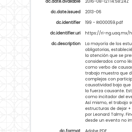
dc.date.available
2016-08-12T14:58:24Z
dc.date.issued
2013-06
dc.identifier
199 - RI000059.pdf
dc.identifier.uri
https://ri-ng.uaq.mx
dc.description
La mayoría de los estu
obligatorias, establec
la atención que se pre
considerados como léxi
como verbo de causaci
trabajo muestra que d
complejas con particip
causatividad baja que
la fuerza causante. Est
como incitador del eve
Así mismo, el trabajo 
estructuras de dejar +
por Leonard Talmy. Fi
desde un evento no imp
dc.format
Adobe PDF