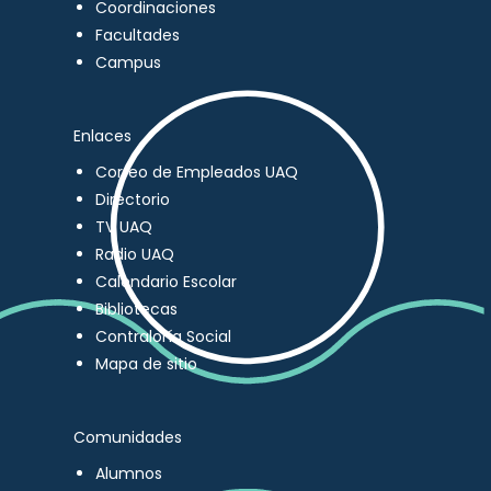
Coordinaciones
Facultades
Campus
Enlaces
Correo de Empleados UAQ
Directorio
TV UAQ
Radio UAQ
Calendario Escolar
Bibliotecas
Contraloría Social
Mapa de sitio
Comunidades
Alumnos