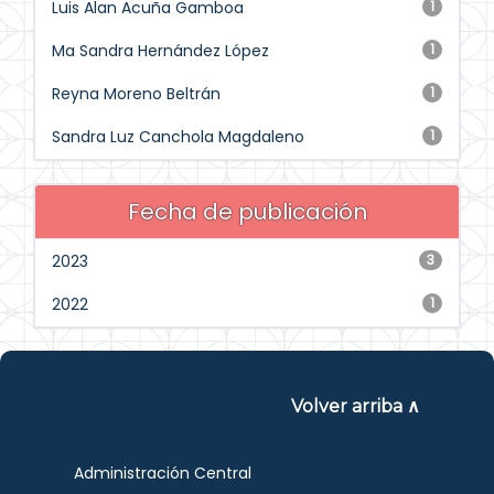
Luis Alan Acuña Gamboa
1
Ma Sandra Hernández López
1
Reyna Moreno Beltrán
1
Sandra Luz Canchola Magdaleno
1
Fecha de publicación
2023
3
2022
1
Volver arriba ∧
Administración Central