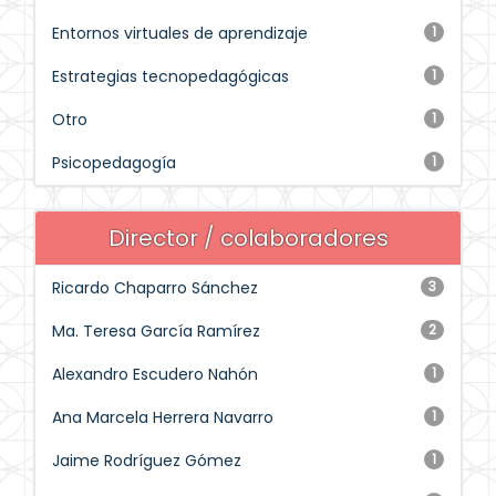
Entornos virtuales de aprendizaje
1
Estrategias tecnopedagógicas
1
Otro
1
Psicopedagogía
1
Director / colaboradores
Ricardo Chaparro Sánchez
3
Ma. Teresa García Ramírez
2
Alexandro Escudero Nahón
1
Ana Marcela Herrera Navarro
1
Jaime Rodríguez Gómez
1