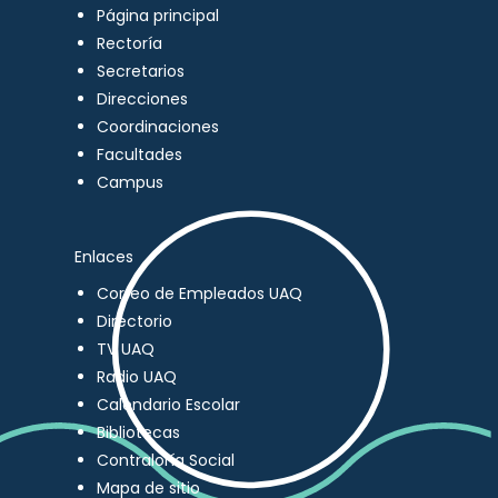
Página principal
Rectoría
Secretarios
Direcciones
Coordinaciones
Facultades
Campus
Enlaces
Correo de Empleados UAQ
Directorio
TV UAQ
Radio UAQ
Calendario Escolar
Bibliotecas
Contraloría Social
Mapa de sitio