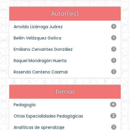
Autor(es)
Arnoldo Lizárraga Juárez
1
Belén Velázquez Gatica
1
Emiliano Cervantes González
1
Raquel Mondragón Huerta
1
Rosendo Centeno Caamal
1
Temas
Pedagogía
4
Otras Especialidades Pedagógicas
2
Analíticas de aprendizaje
1