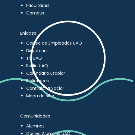
Facultades
Campus
Enlaces
Correo de Empleados UAQ
Directorio
TV UAQ
Radio UAQ
Calendario Escolar
Bibliotecas
Contraloría Social
Mapa de sitio
Comunidades
Alumnos
Correo Alumnos UAQ