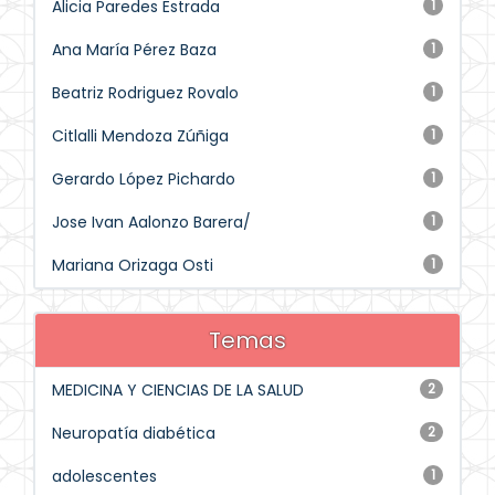
Alicia Paredes Estrada
1
Ana María Pérez Baza
1
Beatriz Rodriguez Rovalo
1
Citlalli Mendoza Zúñiga
1
Gerardo López Pichardo
1
Jose Ivan Aalonzo Barera/
1
Mariana Orizaga Osti
1
Temas
MEDICINA Y CIENCIAS DE LA SALUD
2
Neuropatía diabética
2
adolescentes
1