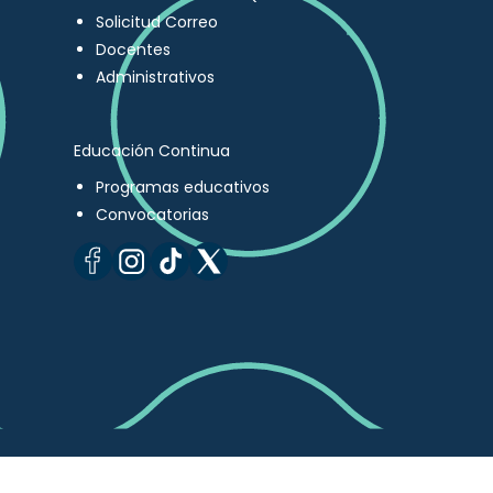
Solicitud Correo
Docentes
Administrativos
Educación Continua
Programas educativos
Convocatorias