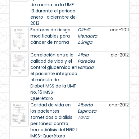
de mama en la UMF
13 durante el periodo
enero- diciembre del
2013
Factores de riesgo
Citlalli
ene-2011
modificables para
Mendoza
cáncer de mama
Zúñiga
Correlación entre la
Alicia
dic-2012
calidad de vida y el
Paredes
control glucémico en
Estrada
el paciente integrado
al módulo de
DiabetIMSS de la UMF
No. 16 IMSS-
Querétaro
Calidad de vida en
Alberto
ene-2012
los pacientes
Espinosa
sometidos a diálisis
Tovar
peritoneal contra
hemodiálisis del HGR 1
IMSS-Querétaro