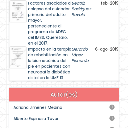
Factores asociados al
Beatriz
feb-2019
colapso del cuidador
Rodriguez
primario del adulto
Rovalo
mayor,
perteneciente al
programa de ADEC
del IMSS, Querétaro,
en el 2017.
Impacto en la terapia
Gerardo
6-ago-2019
de rehabilitación en
López
la biomecánica del
Pichardo
pie en pacientes con
neuropatía diabética
distal en la UMF 13
Autor(es)
Adriana Jiménez Medina
1
Alberto Espinosa Tovar
1