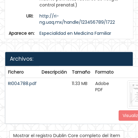
control prenatal.)
URI:
http://ri-
ng.uaq.mx/handle/123456789/1722
Aparece en:
Especialidad en Medicina Familiar
Archivos:
Fichero
Descripción
Tamaño
Formato
RI004788.pdf
11.33 MB
Adobe
PDF
Visuali
Mostrar el registro Dublin Core completo del ítem