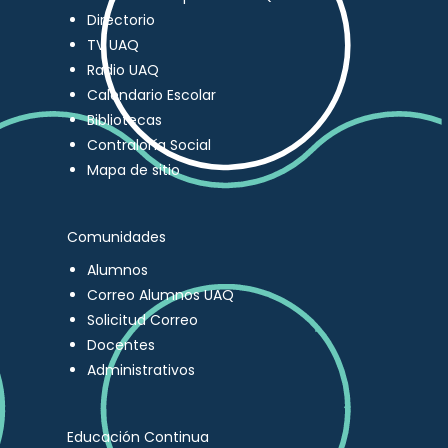
Directorio
TV UAQ
Radio UAQ
Calendario Escolar
Bibliotecas
Contraloría Social
Mapa de sitio
Comunidades
Alumnos
Correo Alumnos UAQ
Solicitud Correo
Docentes
Administrativos
Educación Continua