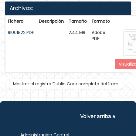
Archivos:
Fichero
Descripción
Tamaño
Formato
RI001822.PDF
2.44 MB
Adobe
PDF
Visualiz
Mostrar el registro Dublin Core completo del ítem
Volver arriba ∧
Administración Central