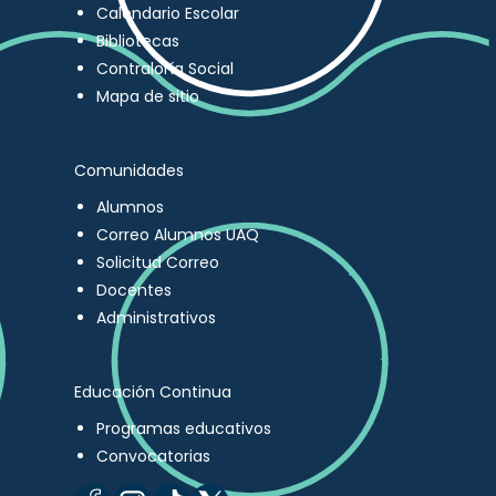
Calendario Escolar
Bibliotecas
Contraloría Social
Mapa de sitio
Comunidades
Alumnos
Correo Alumnos UAQ
Solicitud Correo
Docentes
Administrativos
Educación Continua
Programas educativos
Convocatorias