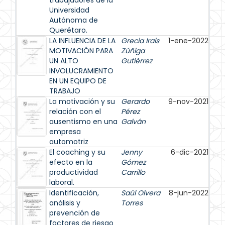
trabajadores de la
Universidad
Autónoma de
Querétaro.
LA INFLUENCIA DE LA
Grecia Irais
1-ene-2022
MOTIVACIÓN PARA
Zúñiga
UN ALTO
Gutiérrez
INVOLUCRAMIENTO
EN UN EQUIPO DE
TRABAJO
La motivación y su
Gerardo
9-nov-2021
relación con el
Pérez
ausentismo en una
Galván
empresa
automotriz
El coaching y su
Jenny
6-dic-2021
efecto en la
Gómez
productividad
Carrillo
laboral.
Identificación,
Saúl Olvera
8-jun-2022
análisis y
Torres
prevención de
factores de riesgo