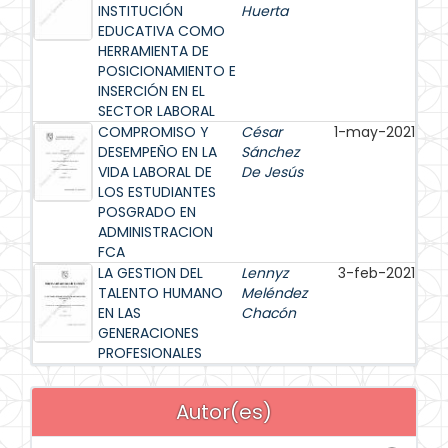
INSTITUCIÓN
Huerta
EDUCATIVA COMO
HERRAMIENTA DE
POSICIONAMIENTO E
INSERCIÓN EN EL
SECTOR LABORAL
COMPROMISO Y
César
1-may-2021
DESEMPEÑO EN LA
Sánchez
VIDA LABORAL DE
De Jesús
LOS ESTUDIANTES
POSGRADO EN
ADMINISTRACION
FCA
LA GESTION DEL
Lennyz
3-feb-2021
TALENTO HUMANO
Meléndez
EN LAS
Chacón
GENERACIONES
PROFESIONALES
Autor(es)