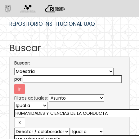
Skip
REPOSITORIO INSTITUCIONAL UAQ
navigation
Buscar
Buscar:
por
Filtros actuales: