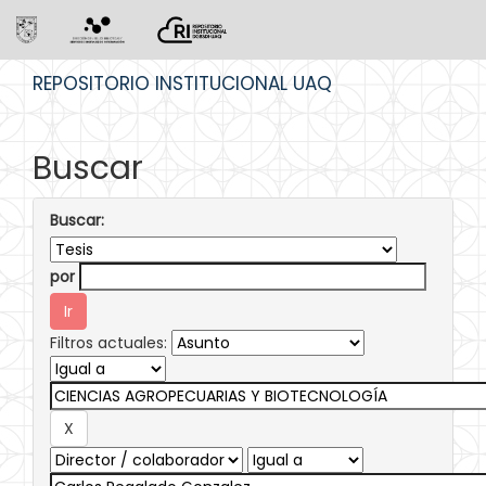
Skip
REPOSITORIO INSTITUCIONAL UAQ
navigation
Buscar
Buscar:
por
Filtros actuales: