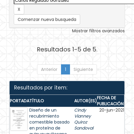
Comenzar nueva busqueda
Mostrar filtros avanzados
Resultados 1-5 de 5.
Anterior
1
Siguiente
Resultados por ítem:
FECHA DE
PORTADA
TÍTULO
AUTOR(ES)
PUBLICACIÓN
Diseño de un
Cindy
20-jun-2021
recubrimiento
Vianney
comestible basado
Quiroz
en proteína de
Sandoval