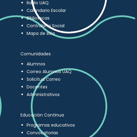
Radio UAQ
Calendario Escolar
Bibliotecas
Contraloría Social
Mapa de sitio
Comunidades
Alumnos
Correo Alumnos UAQ
Solicitud Correo
Docentes
Administrativos
Educación Continua
Programas educativos
Convocatorias