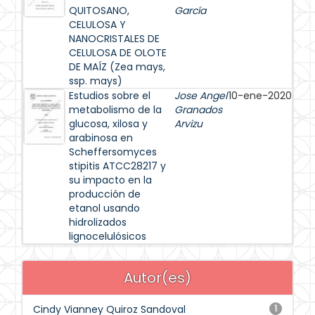
QUITOSANO,
García
CELULOSA Y
NANOCRISTALES DE
CELULOSA DE OLOTE
DE MAÍZ (Zea mays,
ssp. mays)
Estudios sobre el
Jose Angel
10-ene-2020
metabolismo de la
Granados
glucosa, xilosa y
Arvizu
arabinosa en
Scheffersomyces
stipitis ATCC28217 y
su impacto en la
producción de
etanol usando
hidrolizados
lignocelulósicos
Autor(es)
Cindy Vianney Quiroz Sandoval
1