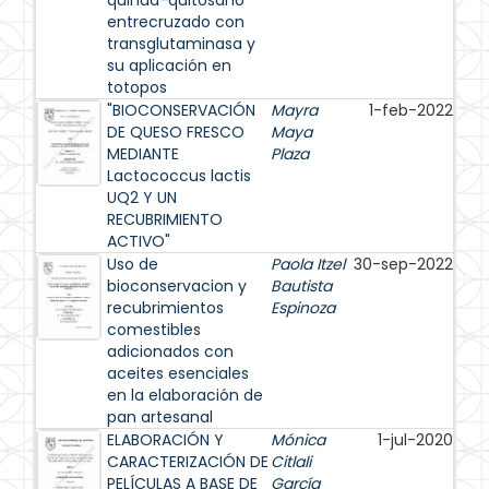
quinua-quitosano
entrecruzado con
transglutaminasa y
su aplicación en
totopos
"BIOCONSERVACIÓN
Mayra
1-feb-2022
DE QUESO FRESCO
Maya
MEDIANTE
Plaza
Lactococcus lactis
UQ2 Y UN
RECUBRIMIENTO
ACTIVO"
Uso de
Paola Itzel
30-sep-2022
bioconservacion y
Bautista
recubrimientos
Espinoza
comestibles
adicionados con
aceites esenciales
en la elaboración de
pan artesanal
ELABORACIÓN Y
Mónica
1-jul-2020
CARACTERIZACIÓN DE
Citlali
PELÍCULAS A BASE DE
García