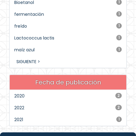
Bioetanol
1
fermentación
1
freído
1
Lactococcus lactis
1
maíz azul
1
SIGUIENTE >
Fecha de publicación
2020
2
2022
2
2021
1