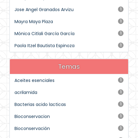
Jose Angel Granados Arvizu
1
Mayra Maya Plaza
1
Mónica Citlali García García
1
Paola Itzel Bautista Espinoza
1
Temas
Aceites esenciales
1
acrilamida
1
Bacterias acido lacticas
1
Bioconservacion
1
Bioconservación
1