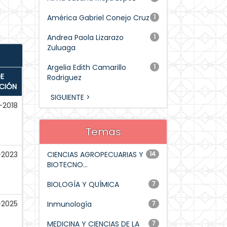
América Gabriel Conejo Cruz
1
Andrea Paola Lizarazo
1
Zuluaga
Argelia Edith Camarillo
1
E
Rodriguez
ACIÓN
SIGUIENTE >
-2018
Temas
-2023
CIENCIAS AGROPECUARIAS Y
14
BIOTECNO...
BIOLOGÍA Y QUÍMICA
7
-2025
Inmunología
7
MEDICINA Y CIENCIAS DE LA
7