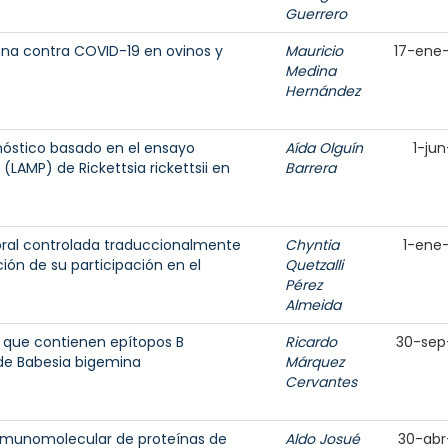
Guerrero
una contra COVID-19 en ovinos y
Mauricio
17-ene
Medina
Hernández
nóstico basado en el ensayo
Aída Olguín
1-jun
(LAMP) de Rickettsia rickettsii en
Barrera
s
moral controlada traduccionalmente
Chyntia
1-ene
ión de su participación en el
Quetzalli
Pérez
Almeida
s que contienen epítopos B
Ricardo
30-sep
de Babesia bigemina
Márquez
Cervantes
 inmunomolecular de proteínas de
Aldo Josué
30-abr