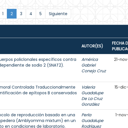
1
2
3
4
5
Siguiente
FECHA D
AUTOR(ES)
PUBLIC
uerpos policlonales específicos contra
América
21-nov
dependiente de sodio 2 (SNAT2).
Gabriel
Conejo Cruz
Tumoral Controlada Traduccionalmente
Valeria
15-dic
ntificación de epítopos B conservados
Guadalupe
De La Cruz
González
otocolo de reproducción basado en una
Perla
1-nov
hospedera (Amblyomma mixtum) en un
Guadalupe
 en condiciones de laboratorio.
Rodríguez