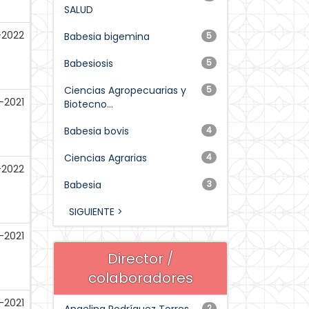
SALUD
-2022
Babesia bigemina
5
Babesiosis
5
Ciencias Agropecuarias y
5
-2021
Biotecno...
Babesia bovis
4
Ciencias Agrarias
4
-2022
Babesia
3
SIGUIENTE >
-2021
Director /
colaboradores
-2021
2