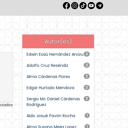
Autor(es)
Edwin Esaú Hernández Arvizu
3
Adolfo Cruz Reséndiz
2
Alma Cárdenas Flores
2
Edgar Hurtado Mendoza
2
Sergio Mc Daniel Cárdenas
2
Rodríguez
anzados
Aldo Josué Pavón Rocha
1
Alma Susana Mejia Lopez
1