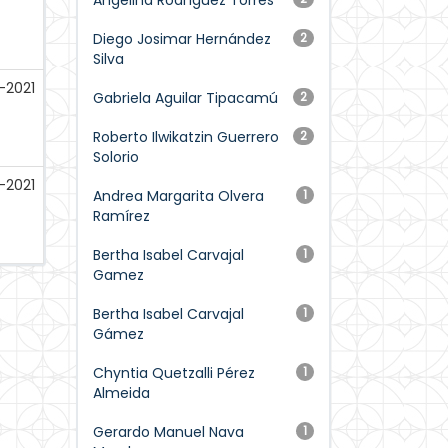
Angelina Rodríguez Torres
Diego Josimar Hernández
2
Silva
-2021
Gabriela Aguilar Tipacamú
2
Roberto Ilwikatzin Guerrero
2
Solorio
-2021
Andrea Margarita Olvera
1
Ramírez
Bertha Isabel Carvajal
1
Gamez
Bertha Isabel Carvajal
1
Gámez
Chyntia Quetzalli Pérez
1
Almeida
Gerardo Manuel Nava
1