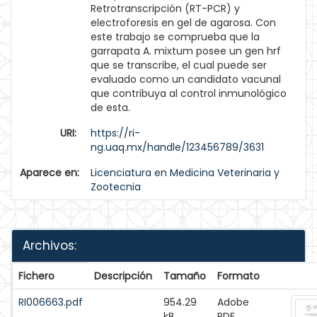
Retrotranscripción (RT-PCR) y
electroforesis en gel de agarosa. Con
este trabajo se comprueba que la
garrapata A. mixtum posee un gen hrf
que se transcribe, el cual puede ser
evaluado como un candidato vacunal
que contribuya al control inmunológico
de esta.
URI:
https://ri-
ng.uaq.mx/handle/123456789/3631
Aparece en:
Licenciatura en Medicina Veterinaria y
Zootecnia
Archivos:
Fichero
Descripción
Tamaño
Formato
RI006663.pdf
954.29
Adobe
kB
PDF