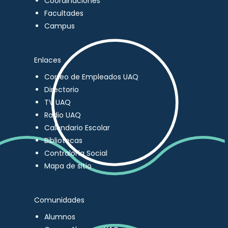
Coordinaciones
Facultades
Campus
Enlaces
Correo de Empleados UAQ
Directorio
TV UAQ
Radio UAQ
Calendario Escolar
Bibliotecas
Contraloría Social
Mapa de sitio
Comunidades
Alumnos