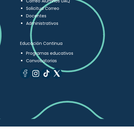
Correo Alumnos UAQ
Solicitud Correo
Docentes
Administrativos
Educación Continua
Programas educativos
Convocatorias