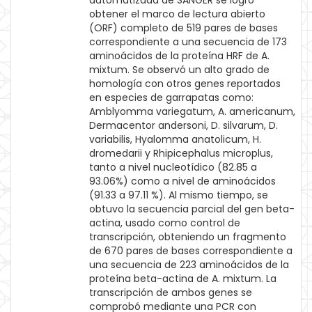
automatizada de SANGER se logró
obtener el marco de lectura abierto
(ORF) completo de 519 pares de bases
correspondiente a una secuencia de 173
aminoácidos de la proteína HRF de A.
mixtum. Se observó un alto grado de
homología con otros genes reportados
en especies de garrapatas como:
Amblyomma variegatum, A. americanum,
Dermacentor andersoni, D. silvarum, D.
variabilis, Hyalomma anatolicum, H.
dromedarii y Rhipicephalus microplus,
tanto a nivel nucleotídico (82.85 a
93.06%) como a nivel de aminoácidos
(91.33 a 97.11 %). Al mismo tiempo, se
obtuvo la secuencia parcial del gen beta-
actina, usado como control de
transcripción, obteniendo un fragmento
de 670 pares de bases correspondiente a
una secuencia de 223 aminoácidos de la
proteína beta-actina de A. mixtum. La
transcripción de ambos genes se
comprobó mediante una PCR con