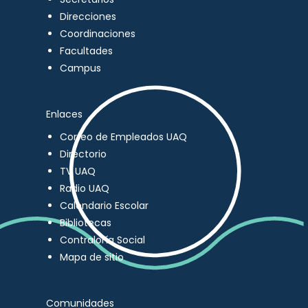
Direcciones
Coordinaciones
Facultades
Campus
Enlaces
Correo de Empleados UAQ
Directorio
TV UAQ
Radio UAQ
Calendario Escolar
Bibliotecas
Contraloría Social
Mapa de sitio
Comunidades