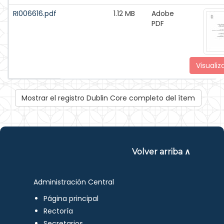
RI006616.pdf
1.12 MB
Adobe
PDF
Visualiz
Mostrar el registro Dublin Core completo del ítem
Volver arriba ∧
Administración Central
Página principal
Rectoría
Secretarios