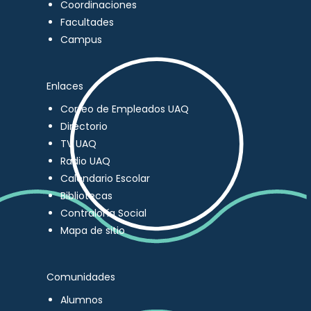
Coordinaciones
Facultades
Campus
Enlaces
Correo de Empleados UAQ
Directorio
TV UAQ
Radio UAQ
Calendario Escolar
Bibliotecas
Contraloría Social
Mapa de sitio
Comunidades
Alumnos