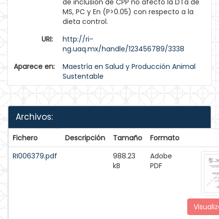
de inclusión de CPP no afectó la DTa de
MS, PC y En (P>0.05) con respecto a la
dieta control.
URI:
http://ri-
ng.uaq.mx/handle/123456789/3338
Aparece en:
Maestría en Salud y Producción Animal
Sustentable
Archivos:
Fichero
Descripción
Tamaño
Formato
RI006379.pdf
988.23
Adobe
kB
PDF
Visualiz