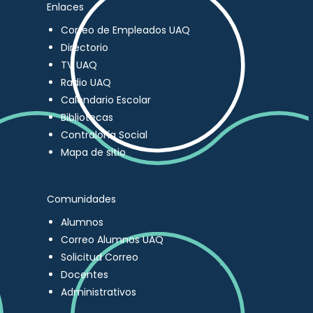
Enlaces
Correo de Empleados UAQ
Directorio
TV UAQ
Radio UAQ
Calendario Escolar
Bibliotecas
Contraloría Social
Mapa de sitio
Comunidades
Alumnos
Correo Alumnos UAQ
Solicitud Correo
Docentes
Administrativos