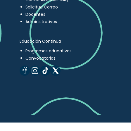
Solicitud Correo
Docentes
Administrativos
Educación Continua
Programas educativos
Convocatorias