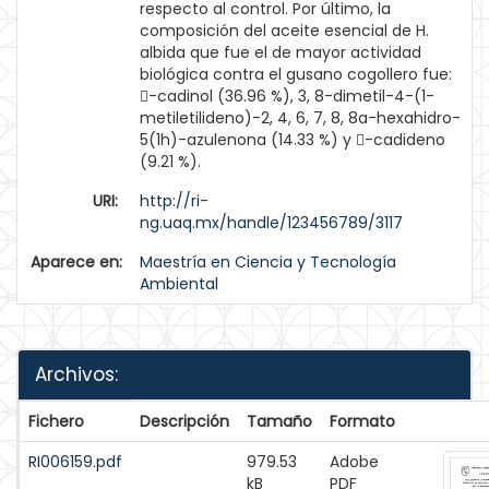
respecto al control. Por último, la
composición del aceite esencial de H.
albida que fue el de mayor actividad
biológica contra el gusano cogollero fue:
-cadinol (36.96 %), 3, 8-dimetil-4-(1-
metiletilideno)-2, 4, 6, 7, 8, 8a-hexahidro-
5(1h)-azulenona (14.33 %) y -cadideno
(9.21 %).
URI:
http://ri-
ng.uaq.mx/handle/123456789/3117
Aparece en:
Maestría en Ciencia y Tecnología
Ambiental
Archivos:
Fichero
Descripción
Tamaño
Formato
RI006159.pdf
979.53
Adobe
kB
PDF