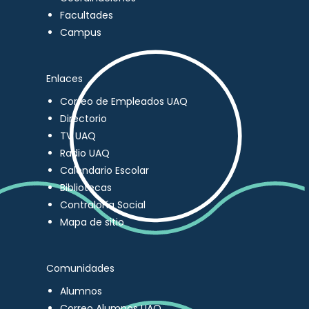
Facultades
Campus
Enlaces
Correo de Empleados UAQ
Directorio
TV UAQ
Radio UAQ
Calendario Escolar
Bibliotecas
Contraloría Social
Mapa de sitio
Comunidades
Alumnos
Correo Alumnos UAQ