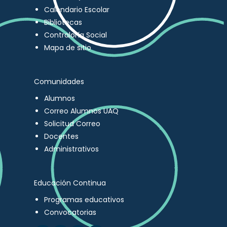
Calendario Escolar
Bibliotecas
Contraloría Social
Mapa de sitio
Comunidades
Alumnos
Correo Alumnos UAQ
Solicitud Correo
Docentes
Administrativos
Educación Continua
Programas educativos
Convocatorias