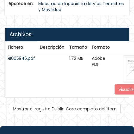
Aparece en:
Maestría en Ingeniería de Vías Terrestres
y Movilidad
Archivos:
Fichero
Descripción
Tamaño
Formato
RI005945.pdf
1.72 MB
Adobe
PDF
Visualiz
Mostrar el registro Dublin Core completo del ítem