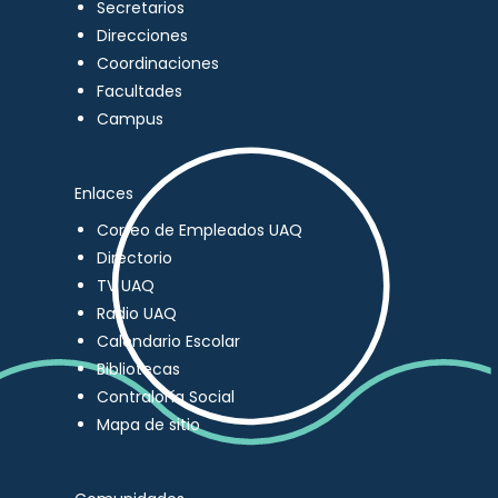
Secretarios
Direcciones
Coordinaciones
Facultades
Campus
Enlaces
Correo de Empleados UAQ
Directorio
TV UAQ
Radio UAQ
Calendario Escolar
Bibliotecas
Contraloría Social
Mapa de sitio