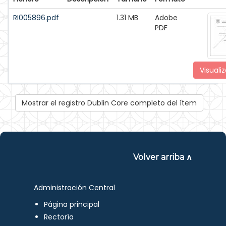
RI005896.pdf
1.31 MB
Adobe
PDF
Visualiz
Mostrar el registro Dublin Core completo del ítem
Volver arriba ∧
Administración Central
Página principal
Rectoría