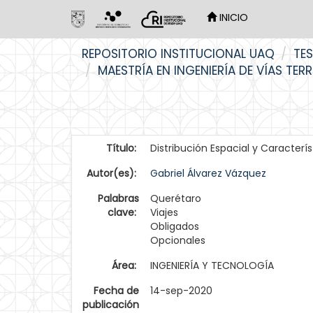
INICIO
Skip
REPOSITORIO INSTITUCIONAL UAQ
TES
navigation
MAESTRÍA EN INGENIERÍA DE VÍAS TER
Título:
Distribución Espacial y Caracterí
Autor(es):
Gabriel Álvarez Vázquez
Palabras
Querétaro
clave:
Viajes
Obligados
Opcionales
Área:
INGENIERÍA Y TECNOLOGÍA
Fecha de
14-sep-2020
publicación