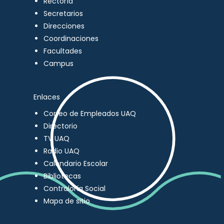
Rectoría
Secretarios
Direcciones
Coordinaciones
Facultades
Campus
Enlaces
Correo de Empleados UAQ
Directorio
TV UAQ
Radio UAQ
Calendario Escolar
Bibliotecas
Contraloría Social
Mapa de sitio