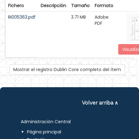
Fichero
Descripción
Tamaño
Formato
RI005363.pdf
3.71 MB
Adobe
PDF
Visualiz
Mostrar el registro Dublin Core completo del ítem
Volver arriba ∧
Administración Central
Página principal