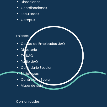
Direcciones
Coordinaciones
Facultades
Campus
Enlaces
Correo de Empleados UAQ
Directorio
TV UAQ
Radio UAQ
Calendario Escolar
Bibliotecas
Contraloría Social
Mapa de sitio
Comunidades