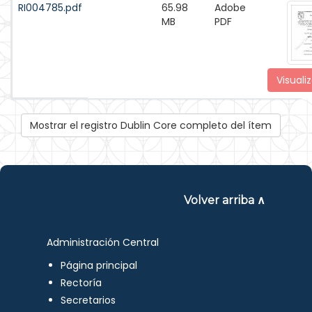
RI004785.pdf
65.98
Adobe
MB
PDF
Visualiz
Mostrar el registro Dublin Core completo del ítem
Volver arriba ∧
Administración Central
Página principal
Rectoría
Secretarios