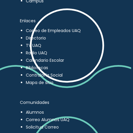
Campus
Enlaces
Correo de Empleados UAQ
Directorio
TV UAQ
Radio UAQ
Calendario Escolar
Bibliotecas
Contraloría Social
Mapa de sitio
Comunidades
Alumnos
Correo Alumnos UAQ
Solicitud Correo