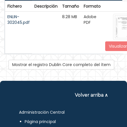
Fichero
Descripción
Tamaño
Formato
ENLIN-
8.28 MB
Adobe
302045.pdf
PDF
Visualizar
Mostrar el registro Dublin Core completo del ítem
Volver arriba ∧
Administración Central
Página principal