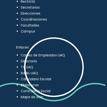
Rectoría
Secretarios
Direcciones
Coordinaciones
Facultades
Campus
Enlaces
Correo de Empleados UAQ
Directorio
TV UAQ
Radio UAQ
Calendario Escolar
Bibliotecas
Contraloría Social
Mapa de sitio