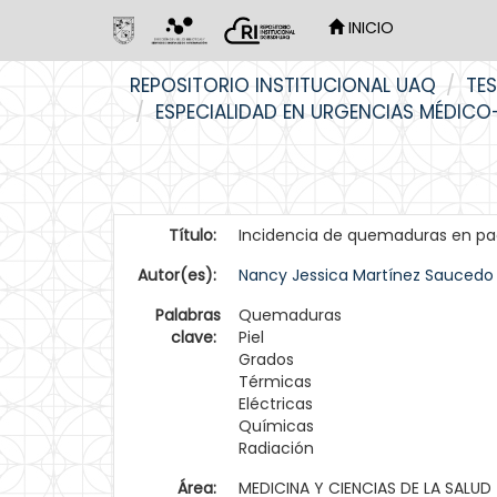
INICIO
Skip
REPOSITORIO INSTITUCIONAL UAQ
TES
navigation
ESPECIALIDAD EN URGENCIAS MÉDIC
Título:
Incidencia de quemaduras en paci
Autor(es):
Nancy Jessica Martínez Saucedo
Palabras
Quemaduras
clave:
Piel
Grados
Térmicas
Eléctricas
Químicas
Radiación
Área:
MEDICINA Y CIENCIAS DE LA SALUD