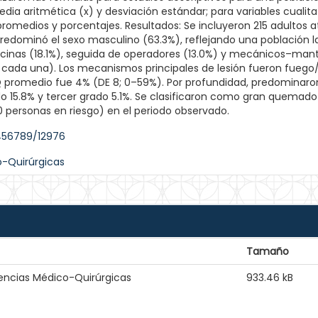
edia aritmética (x) y desviación estándar; para variables cualit
 promedios y porcentajes. Resultados: Se incluyeron 215 adultos 
redominó el sexo masculino (63.3%), reflejando una población l
inas (18.1%), seguida de operadores (13.0%) y mecánicos–mant
cada una). Los mecanismos principales de lesión fueron fuego/l
Q promedio fue 4% (DE 8; 0–59%). Por profundidad, predominaron
15.8% y tercer grado 5.1%. Se clasificaron como gran quemado 1
00 personas en riesgo) en el periodo observado.
3456789/12976
o-Quirúrgicas
Tamaño
gencias Médico-Quirúrgicas
933.46 kB