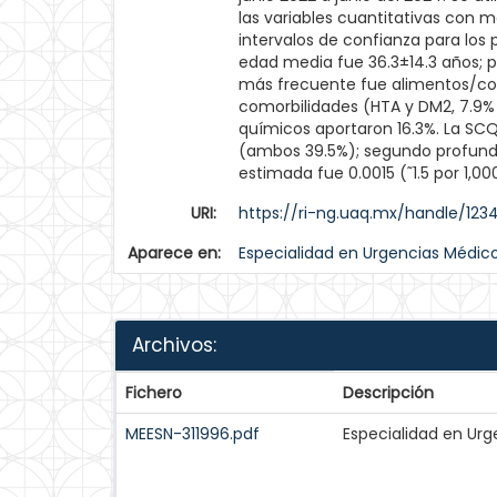
las variables cuantitativas con m
intervalos de confianza para los
edad media fue 36.3±14.3 años; p
más frecuente fue alimentos/coc
comorbilidades (HTA y DM2, 7.9% 
químicos aportaron 16.3%. La SC
(ambos 39.5%); segundo profundo 
estimada fue 0.0015 (˜1.5 por 1,0
URI:
https://ri-ng.uaq.mx/handle/12
Aparece en:
Especialidad en Urgencias Médic
Archivos:
Fichero
Descripción
MEESN-311996.pdf
Especialidad en Ur