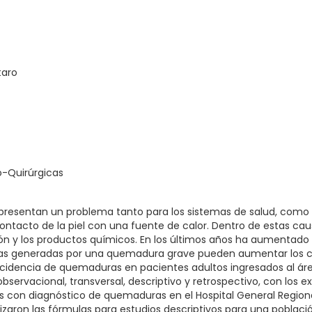
taro
o-Quirúrgicas
presentan un problema tanto para los sistemas de salud, como 
contacto de la piel con una fuente de calor. Dentro de estas ca
iación y los productos químicos. En los últimos años ha aumentado
as generadas por una quemadura grave pueden aumentar los cost
 incidencia de quemaduras en pacientes adultos ingresados al ár
observacional, transversal, descriptivo y retrospectivo, con los
s con diagnóstico de quemaduras en el Hospital General Region
ilizaron las fórmulas para estudios descriptivos para una població