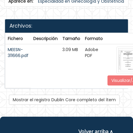
Aparece en:
Especialidad en Ginecología y Obstetricia
Archivos:
Fichero
Descripción
Tamaño
Formato
MEESN-
3.09 MB
Adobe
311666.pdf
PDF
Visualizar/
Mostrar el registro Dublin Core completo del ítem
Volver arriba ∧