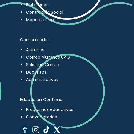
Bibliotecas
Contraloría Social
Mapa de sitio
Comunidades
Alumnos
Correo Alumnos UAQ
Solicitud Correo
Docentes
Administrativos
Educación Continua
Programas educativos
Convocatorias