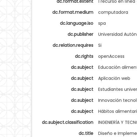
dc.format.extent
1 recurso en línea
dc.format.medium
computadora
dc.language.iso
spa
dc.publisher
Universidad Autó
dc.relation.requires
Si
dc.rights
openAccess
dc.subject
Educación aliment
dc.subject
Aplicación web
dc.subject
Estudiantes univer
dc.subject
Innovación tecno
dc.subject
Hábitos alimentar
dc.subject.classification
INGENIERÍA Y TEC
dc.title
Diseño e Implemen