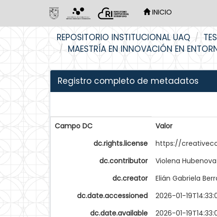
INICIO
Skip
REPOSITORIO INSTITUCIONAL UAQ
TES
navigation
MAESTRÍA EN INNOVACIÓN EN ENTORN
Registro completo de metadatos
Campo DC
Valor
dc.rights.license
https://creative
dc.contributor
Violena Hubenov
dc.creator
Elián Gabriela Ber
dc.date.accessioned
2026-01-19T14:33:
dc.date.available
2026-01-19T14:33: