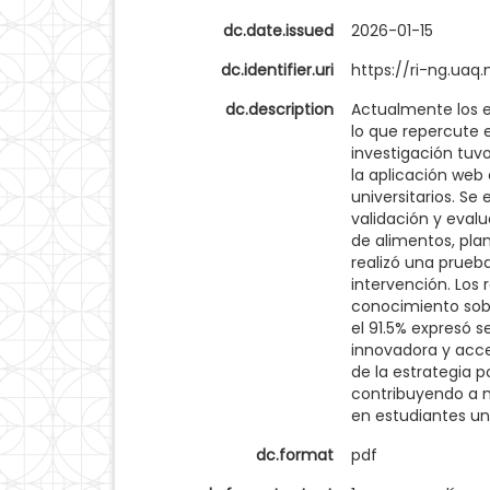
dc.date.issued
2026-01-15
dc.identifier.uri
https://ri-ng.ua
dc.description
Actualmente los e
lo que repercute 
investigación tuv
la aplicación web
universitarios. Se
validación y evalu
de alimentos, plan
realizó una prueba
intervención. Los 
conocimiento sobre
el 91.5% expresó s
innovadora y acces
de la estrategia 
contribuyendo a m
en estudiantes uni
dc.format
pdf