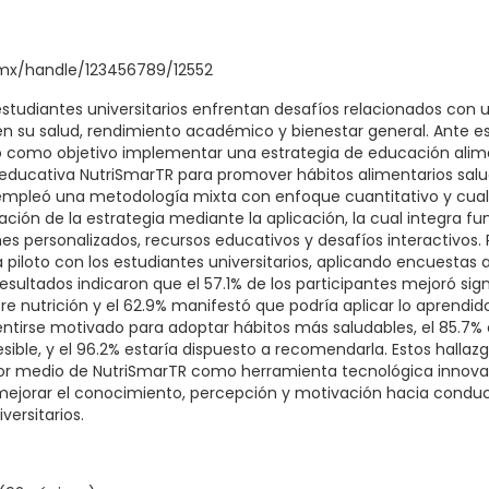
q.mx/handle/123456789/12552
studiantes universitarios enfrentan desafíos relacionados con
en su salud, rendimiento académico y bienestar general. Ante e
o como objetivo implementar una estrategia de educación alimen
 educativa NutriSmarTR para promover hábitos alimentarios sal
 empleó una metodología mixta con enfoque cuantitativo y cualit
ación de la estrategia mediante la aplicación, la cual integra f
es personalizados, recursos educativos y desafíos interactivos. 
 piloto con los estudiantes universitarios, aplicando encuestas 
resultados indicaron que el 57.1% de los participantes mejoró si
 nutrición y el 62.9% manifestó que podría aplicar lo aprendido
entirse motivado para adoptar hábitos más saludables, el 85.7% 
ible, y el 96.2% estaría dispuesto a recomendarla. Estos hallaz
por medio de NutriSmarTR como herramienta tecnológica innova
ejorar el conocimiento, percepción y motivación hacia conduc
versitarios.