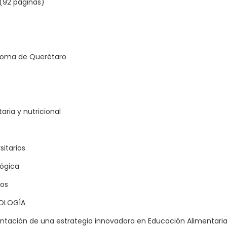
 (92 páginas)
noma de Querétaro
aria y nutricional
sitarios
lógica
ios
NOLOGÍA
tación de una estrategia innovadora en Educación Alimentaria 