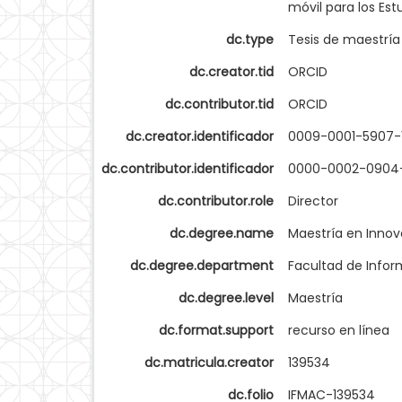
móvil para los Es
dc.type
Tesis de maestría
dc.creator.tid
ORCID
dc.contributor.tid
ORCID
dc.creator.identificador
0009-0001-5907-
dc.contributor.identificador
0000-0002-0904
dc.contributor.role
Director
dc.degree.name
Maestría en Innov
dc.degree.department
Facultad de Infor
dc.degree.level
Maestría
dc.format.support
recurso en línea
dc.matricula.creator
139534
dc.folio
IFMAC-139534