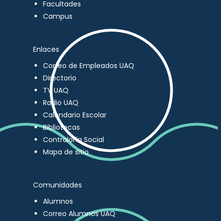
Facultades
Campus
Enlaces
Correo de Empleados UAQ
Directorio
TV UAQ
Radio UAQ
Calendario Escolar
Bibliotecas
Contraloría Social
Mapa de sitio
Comunidades
Alumnos
Correo Alumnos UAQ