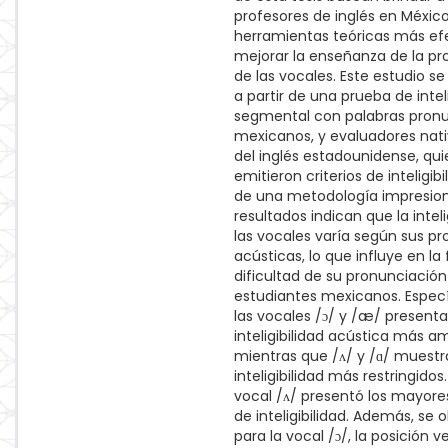
profesores de inglés en Méxic
herramientas teóricas más ef
mejorar la enseñanza de la pr
de las vocales. Este estudio se
a partir de una prueba de inteli
segmental con palabras pronu
mexicanos, y evaluadores nat
del inglés estadounidense, qu
emitieron criterios de inteligibi
de una metodología impresioni
resultados indican que la inteli
las vocales varía según sus p
acústicas, lo que influye en la 
dificultad de su pronunciación
estudiantes mexicanos. Espec
las vocales /ɔ/ y /æ/ present
inteligibilidad acústica más am
mientras que /ʌ/ y /ɑ/ muest
inteligibilidad más restringidos
vocal /ʌ/ presentó los mayor
de inteligibilidad. Además, se
para la vocal /ɔ/, la posición ve