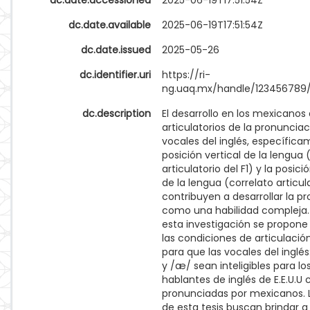
dc.date.accessioned
2025-06-19T17:51:54Z
dc.date.available
2025-06-19T17:51:54Z
dc.date.issued
2025-05-26
dc.identifier.uri
https://ri-
ng.uaq.mx/handle/123456789/
dc.description
El desarrollo en los mexicanos
articulatorios de la pronunciac
vocales del inglés, específica
posición vertical de la lengua 
articulatorio del F1) y la posici
de la lengua (correlato articula
contribuyen a desarrollar la p
como una habilidad compleja. 
esta investigación se propone 
las condiciones de articulació
para que las vocales del inglés: 
y /æ/ sean inteligibles para lo
hablantes de inglés de E.E.U.U
pronunciadas por mexicanos. L
de esta tesis buscan brindar a 