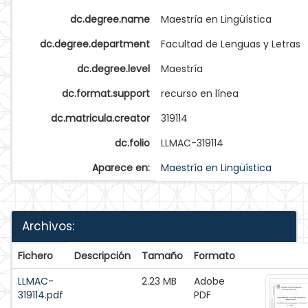
dc.degree.name
Maestría en Lingüística
dc.degree.department
Facultad de Lenguas y Letras
dc.degree.level
Maestría
dc.format.support
recurso en línea
dc.matricula.creator
319114
dc.folio
LLMAC-319114
Aparece en:
Maestría en Lingüística
Archivos:
Fichero
Descripción
Tamaño
Formato
LLMAC-
2.23 MB
Adobe
319114.pdf
PDF