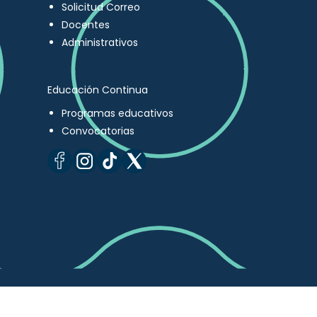
Solicitud Correo
Docentes
Administrativos
Educación Continua
Programas educativos
Convocatorias