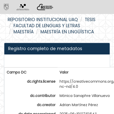
Skip
REPOSITORIO INSTITUCIONAL UAQ
TESIS
navigation
FACULTAD DE LENGUAS Y LETRAS
MAESTRÍA
MAESTRÍA EN LINGÜÍSTICA
Registro completo de metadatos
Campo DC
Valor
dc.rights.license
https://creativecommons.org
nc-nd/4.0
dc.contributor
Mónica Sanaphre Villanueva
dc.creator
Adrian Martínez Pérez