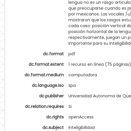
lengua no es un rasgo articulat
que preocuparse cuando es p
por mexicanos. Las vocales /ɑ
mostraron que los rasgos est
cada caso: posición vertical d
posición horizontal de la lengu
respectivamente, juegan un 
importante para su inteligibilid
dc.format
pdf
dc.format.extent
1 recurso en línea (75 páginas
dc.format.medium
computadora
dc.language.iso
spa
dc.publisher
Universidad Autonoma de Que
dc.relation.requires
Si
dc.rights
openAccess
dc.subject
Inteligibilidad