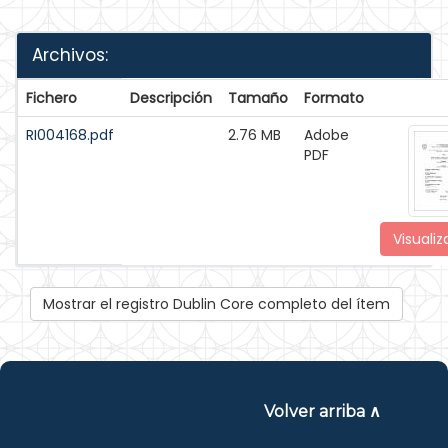
Archivos:
Fichero
Descripción
Tamaño
Formato
RI004168.pdf
2.76 MB
Adobe
PDF
Visualiz
Mostrar el registro Dublin Core completo del ítem
Volver arriba ∧