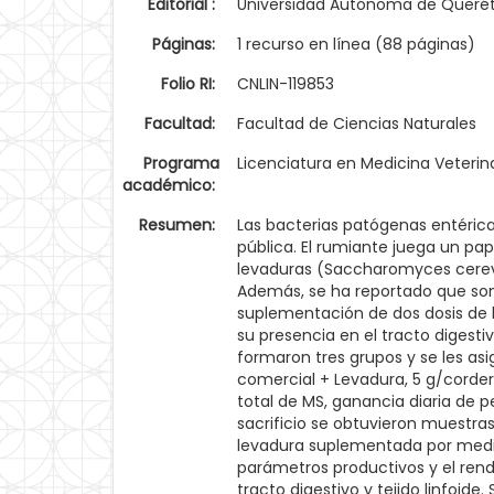
Editorial :
Universidad Autónoma de Queré
Páginas:
1 recurso en línea (88 páginas)
Folio RI:
CNLIN-119853
Facultad:
Facultad de Ciencias Naturales
Programa
Licenciatura en Medicina Veterin
académico:
Resumen:
Las bacterias patógenas entéric
pública. El rumiante juega un pa
levaduras (Saccharomyces cerevi
Además, se ha reportado que son
suplementación de dos dosis de 
su presencia en el tracto digesti
formaron tres grupos y se les as
comercial + Levadura, 5 g/corder
total de MS, ganancia diaria de pe
sacrificio se obtuvieron muestras
levadura suplementada por medio 
parámetros productivos y el rend
tracto digestivo y tejido linfoid