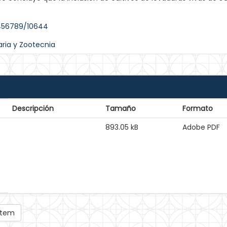
3456789/10644
aria y Zootecnia
Descripción
Tamaño
Formato
893.05 kB
Adobe PDF
 ítem