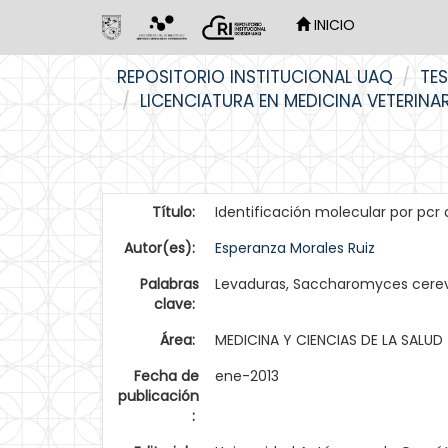
INICIO
Skip
REPOSITORIO INSTITUCIONAL UAQ
TES
navigation
LICENCIATURA EN MEDICINA VETERINA
Título:
Identificación molecular por pc
Autor(es):
Esperanza Morales Ruiz
Palabras
Levaduras, Saccharomyces cerevis
clave:
Área:
MEDICINA Y CIENCIAS DE LA SALUD
Fecha de
ene-2013
publicación
: