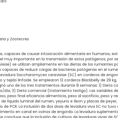
taro
aria y Zootecnia
as, capaces de causar intoxicación alimentaria en humanos, es
pel muy importante en la transmisión de estos patógenos, por s
siae) se utilizan ampliamente en las dietas de los rumiantes p
 capaces de reducir cargas de bacterias patógenas en el rumen.
levadura Saccharomyces cerevisiae (SC) en corderos de engord
vo y tejido linfoide. Se emplearon 12 corderos Blackbelly de 29
ignó uno de los tres tratamientos durante 8 semanas: 1) Dieta co
o/día; 3) Dieta comercial (tratamiento testigo). Las variables 
so, peso final eficiencia alimenticia, peso al sacrificio, peso y
 de líquido luminal del rumen, yeyuno e íleon y placas de peyer, 
de PCR. La inclusión de dos dosis de levadura viva SC no tuvo ef
imiento en canal en ovinos de engorda. La levadura suplementa
e. Se concluye que la inclusión de cultivos de levaduras vivas de