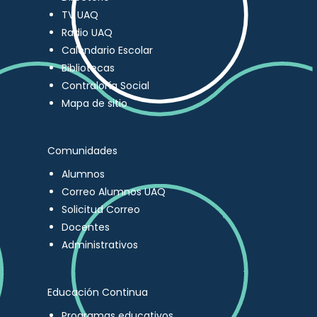
TV UAQ
Radio UAQ
Calendario Escolar
Bibliotecas
Contraloría Social
Mapa de sitio
Comunidades
Alumnos
Correo Alumnos UAQ
Solicitud Correo
Docentes
Administrativos
Educación Continua
Programas educativos