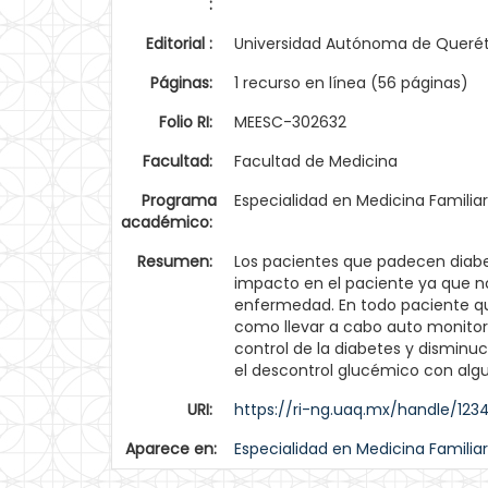
:
Editorial :
Universidad Autónoma de Queré
Páginas:
1 recurso en línea (56 páginas)
Folio RI:
MEESC-302632
Facultad:
Facultad de Medicina
Programa
Especialidad en Medicina Familiar
académico:
Resumen:
Los pacientes que padecen diabet
impacto en el paciente ya que n
enfermedad. En todo paciente que
como llevar a cabo auto monitore
control de la diabetes y disminu
el descontrol glucémico con alg
URI:
https://ri-ng.uaq.mx/handle/12
Aparece en:
Especialidad en Medicina Familiar