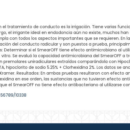
en el tratamiento de conducto es la irrigación. Tiene varias fun
go, el irrigante ideal en endodoncia aún no existe, muchos han s
la con todos los aspectos importantes que se requieren. En la
aración del conducto radicular y son puestos a prueba, principal
s: Determinar si el SmearOFF tiene efecto antimicrobiano al util
 vitro. Se evaluó la capacidad antimicrobiana del SmearOFF a tr
n premolares uniradiculares extraídos comparándola con Hipoclori
DTA, hipoclorito de sodio 5.25% + Clorhexidina 2%. Los datos se 
amer. Resultados: En ambas pruebas resultaron con efecto antib
rhexidina en ese orden, las sustancias que no tuvieron efecto an
 que el SmearOFF no tiene efecto antibacteriano al utilizarse co
3456789/10338