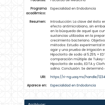
Facultad:
Facultad de Medicina
Programa
Especialidad en Endodoncia
académico:
Resumen:
Introducción: La clave del éxito 
efecto antimicrobiano, sin embar
en la búsqueda de aquel que cump
sustancias utilizadas en la prep
crecimiento bacteriano. Objetivo
métodos: Estudio experimental in
agar y una prueba de irrigación e
Hipoclorito de sodio al 5.25% + E
comparación múltiple de Tukey-Kr
Hipoclorito de sodio, EDTA y Clo
salina. Conclusión: Se determinó
URI:
https://ri-ng.uaq.mx/handle/12
Aparece en:
Especialidad en Endodoncia
Archivos: