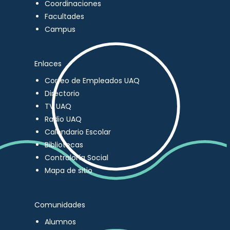
Coordinaciones
Facultades
Campus
Enlaces
Correo de Empleados UAQ
Directorio
TV UAQ
Radio UAQ
Calendario Escolar
Bibliotecas
Contraloría Social
Mapa de sitio
Comunidades
Alumnos