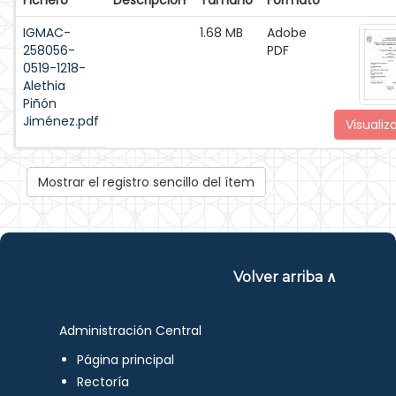
Fichero
Descripción
Tamaño
Formato
IGMAC-
1.68 MB
Adobe
258056-
PDF
0519-1218-
Alethia
Piñón
Jiménez.pdf
Visualiz
Mostrar el registro sencillo del ítem
Volver arriba ∧
Administración Central
Página principal
Rectoría