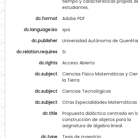
tiempo y características propias de
estudiantes.
dc.format
Adobe PDF
dc.language.iso
spa
dc.publisher
Universidad Autónoma de Queréta
dc.relation.requires
Si
dc.rights
Acceso Abierto
dc.subject
Ciencias Físico Matemáticas y Cie
la Tierra
dc.subject
Ciencias Tecnológicas
dc.subject
Otras Especialidades Matemáticas
dc.title
Propuesta didáctica centrada en l
construcción de objetos para la
asignatura de álgebra lineal.
dc.type
Tesis de maestría