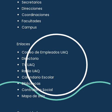
Secretarios
Direcciones
Coordinaciones
Facultades
Campus
Enlaces
Correo de Empleados UAQ
Directorio
TV UAQ
Radio UAQ
Calendario Escolar
Bibliotecas
Contraloría Social
Mapa de sitio