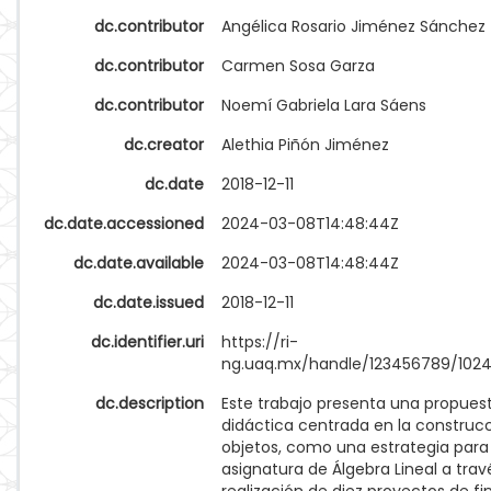
dc.contributor
Angélica Rosario Jiménez Sánchez
dc.contributor
Carmen Sosa Garza
dc.contributor
Noemí Gabriela Lara Sáens
dc.creator
Alethia Piñón Jiménez
dc.date
2018-12-11
dc.date.accessioned
2024-03-08T14:48:44Z
dc.date.available
2024-03-08T14:48:44Z
dc.date.issued
2018-12-11
dc.identifier.uri
https://ri-
ng.uaq.mx/handle/123456789/102
dc.description
Este trabajo presenta una propues
didáctica centrada en la construc
objetos, como una estrategia para 
asignatura de Álgebra Lineal a trav