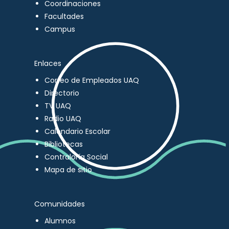
Coordinaciones
Facultades
Campus
Enlaces
Correo de Empleados UAQ
Directorio
TV UAQ
Radio UAQ
Calendario Escolar
Bibliotecas
Contraloría Social
Mapa de sitio
Comunidades
Alumnos