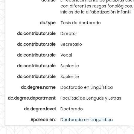
dc.title
El reconocimiento de palabras escr
con diferentes rasgos fonológicos, 
inicios de la alfabetización infantil
dc.type
Tesis de doctorado
dc.contributor.role
Director
dc.contributor.role
Secretario
dc.contributor.role
Vocal
dc.contributor.role
Suplente
dc.contributor.role
Suplente
dc.degree.name
Doctorado en Lingüística
dc.degree.department
Facultad de Lenguas y Letras
dc.degree.level
Doctorado
Aparece en:
Doctorado en Lingüística