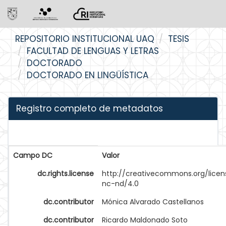
Skip
REPOSITORIO INSTITUCIONAL UAQ
TESIS
navigation
FACULTAD DE LENGUAS Y LETRAS
DOCTORADO
DOCTORADO EN LINGÜÍSTICA
Registro completo de metadatos
Campo DC
Valor
dc.rights.license
http://creativecommons.org/licen
nc-nd/4.0
dc.contributor
Mónica Alvarado Castellanos
dc.contributor
Ricardo Maldonado Soto