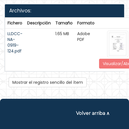
Archivos:
Fichero
Descripción
Tamaño
Formato
LLDCC-
1.65 MB
Adobe
NA-
PDF
0919-
124.pdf
Visualizar/Abr
Mostrar el registro sencillo del ítem
Volver arriba ∧