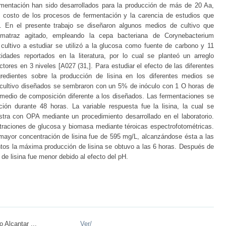
mentación han sido desarrollados para la producción de más de 20 Aa,
o costo de los procesos de fermentación y la carencia de estudios que
n. En el presente trabajo se diseñaron algunos medios de cultivo que
n matraz agitado, empleando la cepa bacteriana de Corynebacterium
ltivo a estudiar se utilizó a la glucosa como fuente de carbono y 11
tidades reportados en la literatura, por lo cual se planteó un arreglo
tores en 3 niveles [A027 (31,]. Para estudiar el efecto de las diferentes
edientes sobre la producción de lisina en los diferentes medios se
e cultivo diseñados se sembraron con un 5% de inóculo con 1 O horas de
n medio de composición diferente a los diseñados. Las fermentaciones se
ción durante 48 horas. La variable respuesta fue la lisina, la cual se
stra con OPA mediante un procedimiento desarrollado en el laboratorio.
traciones de glucosa y biomasa mediante téroicas espectrofotométricas.
 mayor concentración de lisina fue de 595 mg/L, alcanzándose ésta a las
tos la máxima producción de lisina se obtuvo a las 6 horas. Después de
de lisina fue menor debido al efecto del pH.
 Alcantar ...
Ver/