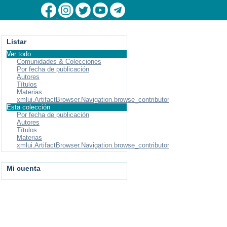
Listar
Ver todo
Comunidades & Colecciones
Por fecha de publicación
Autores
Títulos
Materias
xmlui.ArtifactBrowser.Navigation.browse_contributor
Esta colección
Por fecha de publicación
Autores
Títulos
Materias
xmlui.ArtifactBrowser.Navigation.browse_contributor
Mi cuenta