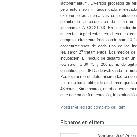
lactofermentum. Diversos procesos de fer
pero ésto·s son limitados dado el elevad
exploren otras alternativas de producció
permitieran la producción de lisina e
glutamicum ATCC 21253. En el medio de cu
diferentes ingredientes en diferentes can
ortogonal altamente fraccionado para 13 fac
concentraciones de cada uno de los ingr
realizaron 27 tratamientos. Los medios d
incubación. El inóculo se desarrolló en u
realizaron a 30 °C y 200 r.p.m. de agita
cuantificó por HPLC derivatizando la mue
Paralelamente se determinaron las concen
Los resultados obtenidos indicaron que la
48 horas. Sin embargo, en otros experimen
este tiempo de fermentación, la producción 
Mostrar el registro completo del ítem
Ficheros en el ítem
Nombre:
José Antonio