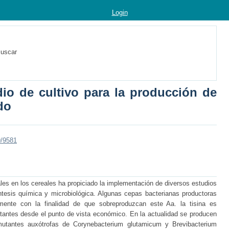
Login
uscar
io de cultivo para la producción de
do
9/9581
les en los cereales ha propiciado la implementación de diversos estudios
ntesis química y microbiológica. Algunas cepas bacterianas productoras
mente con la finalidad de que sobreproduzcan este Aa. la tisina es
ntes desde el punto de vista económico. En la actualidad se producen
 mutantes auxótrofas de Corynebacterium glutamicum y Brevibacterium