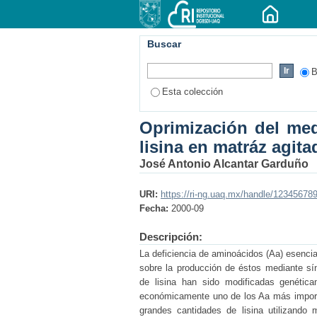
Buscar
B
Esta colección
Oprimización del med
lisina en matráz agita
José Antonio Alcantar Garduño
URI:
https://ri-ng.uaq.mx/handle/12345678
Fecha:
2000-09
Descripción:
La deficiencia de aminoácidos (Aa) esencia
sobre la producción de éstos mediante sí
de lisina han sido modificadas genética
económicamente uno de los Aa más importa
grandes cantidades de lisina utilizando